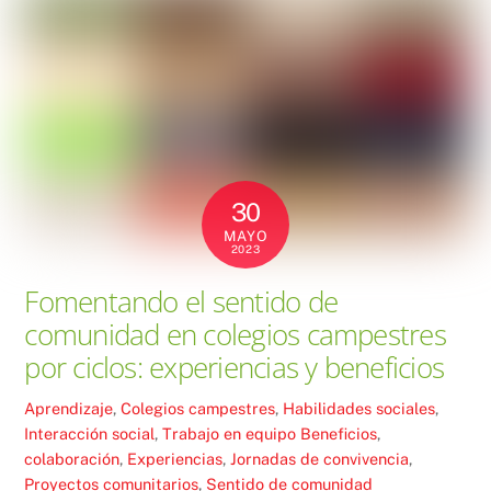
30
MAYO
2023
Fomentando el sentido de
comunidad en colegios campestres
por ciclos: experiencias y beneficios
Aprendizaje
,
Colegios campestres
,
Habilidades sociales
,
Interacción social
,
Trabajo en equipo
Beneficios
,
colaboración
,
Experiencias
,
Jornadas de convivencia
,
Proyectos comunitarios
,
Sentido de comunidad