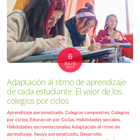
6
JULIO
2023
Adaptación al ritmo de aprendizaje
de cada estudiante: El valor de los
colegios por ciclos
Aprendizaje personalizado
,
Colegios campestres
,
Colegios
por ciclos
,
Educación por Ciclos
,
Habilidades sociales
,
Habilidades socioemocionales
Adaptación al ritmo de
aprendizaje
,
Apoyo personalizado
,
Desarrollo