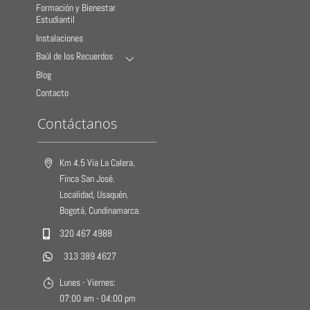
Formación y Bienestar
Estudiantil
Instalaciones
Baúl de los Recuerdos
Blog
Contacto
Contáctanos
Km 4.5 Vía La Calera.
Finca San José.
Localidad, Usaquén.
Bogotá, Cundinamarca.
320 467 4988
313 389 4627
Lunes - Viernes:
07:00 am - 04:00 pm