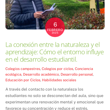
6
FEBRERO
2025
La conexión entre la naturaleza y el
aprendizaje: Cómo el entorno influye
en el desarrollo estudiantil.
Colegios campestres
,
Colegios por ciclos
,
Conciencia
ecológica
,
Desarrollo académico
,
Desarrollo personal
,
Educación por Ciclos
,
Habilidades sociales
A través del contacto con la naturaleza los
estudiantes no solo se desconectan del aula, sino que
experimentan una renovación mental y emocional que
favorece su concentración y reduce el estrés.