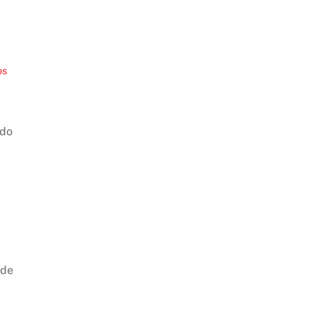
os
ndo
 de