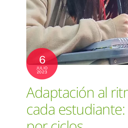
6
JULIO
2023
Adaptación al ri
cada estudiante: 
por ciclos