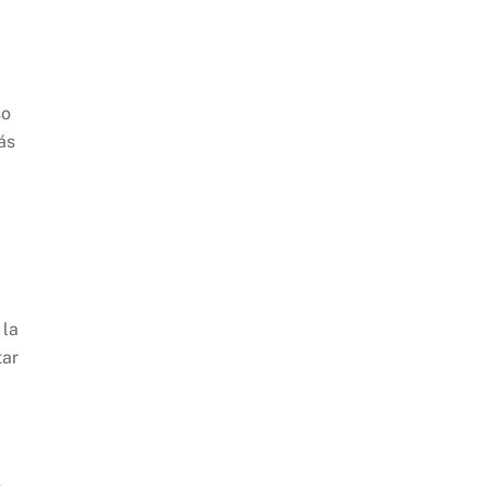
so
ás
 la
tar