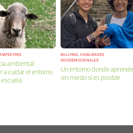
CAMPESTRES
BULLYING
,
HABILIDADES
SOCIOEMOCIONALES
ia ambiental:
Un entorno donde aprende
 a cuidar el entorno
sin miedo sí es posible
 escuela