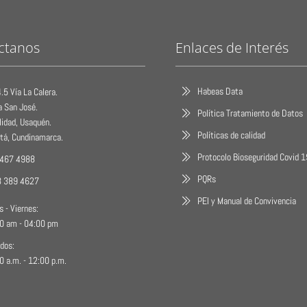
ctanos
Enlaces de Interés
Habeas Data
.5 Vía La Calera.
a San José.
Política Tratamiento de Datos
lidad, Usaquén.
Políticas de calidad
tá, Cundinamarca.
Protocolo Bioseguridad Covid 
 467 4988
PQRs
3 389 4627
PEI y Manual de Convivencia
s - Viernes:
0 am - 04:00 pm
dos:
0 a.m. - 12:00 p.m.