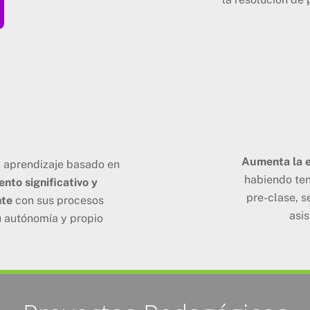
Aumenta la e
l aprendizaje basado en
habiendo ten
to significativo y
pre-clase, s
nte
con sus procesos
asis
u autónomía y propio