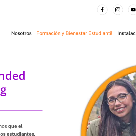
Facebook
Instagram
You
Nosotros
Formación y Bienestar Estudiantil
Instalac
ended
ng
amos
que el
los estudiantes,