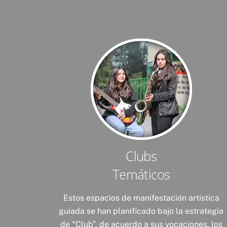
Clubs
Temáticos
Estos espacios de manifestación artística
guiada se han planificado bajo la estrategia
de “Club”, de acuerdo a sus vocaciones, los