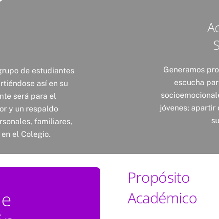
A
Generamos pro
rupo de estudiantes
escucha par
rtiéndose así en su
socioemocionale
nte será para el
jóvenes; apartir
or y un respaldo
s
sonales, familiares,
en el Colegio.
Propósito
de
Académico