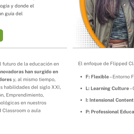
logía y donde el
un guía del
El enfoque de Flipped Cl
 futuro de la educación en
nnovadoras han surgido en
F: Flexible
– Entorno F
dores
y, al mismo tiempo,
s habilidades del siglo XXI,
L: Learning Culture
– 
ón, Emprendimiento,
I: Intensional Content
nológicas en nuestros
d Classroom o aula
P: Professional Educ