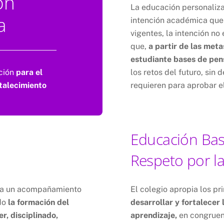
ón
La educación personaliz
a
intención académica que 
vigentes, la intención no
que,
a partir de las meta
estudiante bases de pen
los retos del futuro, sin 
ación
para el
requieren para aprobar el
talecimiento
Educación Bas
Respeto por la
za un acompañamiento
El colegio apropia los pr
ndo
la formación del
desarrollar y fortalecer
r, disciplinado,
aprendizaje,
en congruen