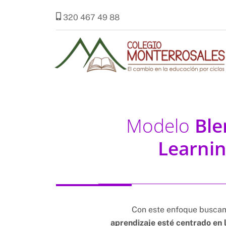
Skip
320 467 49 88
to
content
Modelo
Bl
Learni
Con este enfoque busc
aprendizaje esté centrado en 