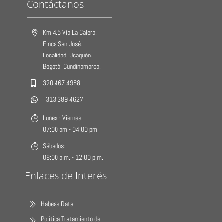
Contáctanos
Km 4.5 Vía La Calera.
Finca San José.
Localidad, Usaquén.
Bogotá, Cundinamarca.
320 467 4988
313 389 4627
Lunes - Viernes:
07:00 am - 04:00 pm
Sábados:
08:00 a.m. - 12:00 p.m.
Enlaces de Interés
Habeas Data
Política Tratamiento de