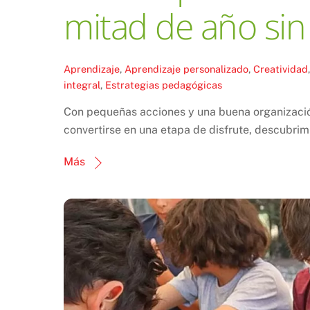
mitad de año sin 
Aprendizaje
,
Aprendizaje personalizado
,
Creatividad
integral
,
Estrategias pedagógicas
Con pequeñas acciones y una buena organizació
convertirse en una etapa de disfrute, descubrimi
Más