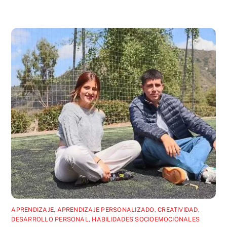
APRENDIZAJE
,
APRENDIZAJE PERSONALIZADO
,
CREATIVIDAD
,
DESARROLLO PERSONAL
,
HABILIDADES SOCIOEMOCIONALES