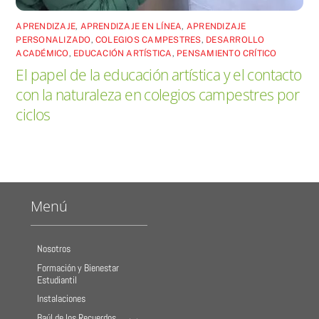
APRENDIZAJE
,
APRENDIZAJE EN LÍNEA
,
APRENDIZAJE
PERSONALIZADO
,
COLEGIOS CAMPESTRES
,
DESARROLLO
ACADÉMICO
,
EDUCACIÓN ARTÍSTICA
,
PENSAMIENTO CRÍTICO
El papel de la educación artística y el contacto
con la naturaleza en colegios campestres por
ciclos
Menú
Nosotros
Formación y Bienestar
Estudiantil
Instalaciones
Baúl de los Recuerdos