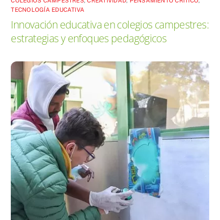
COLEGIOS CAMPESTRES
,
CREATIVIDAD
,
PENSAMIENTO CRÍTICO
,
TECNOLOGÍA EDUCATIVA
Innovación educativa en colegios campestres:
estrategias y enfoques pedagógicos