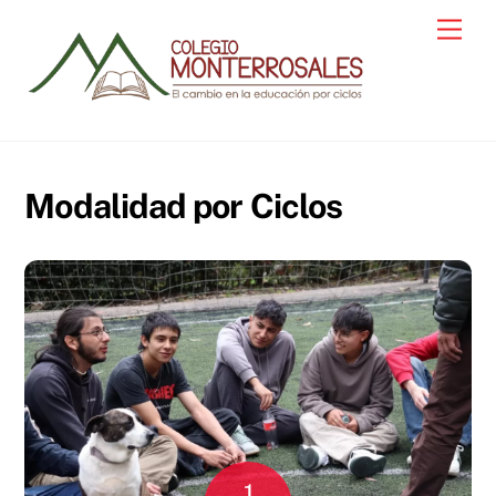
Skip
Men
to
content
Modalidad por Ciclos
1