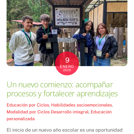
9
ENERO
2026
Un nuevo comienzo: acompañar
procesos y fortalecer aprendizajes
Educación por Ciclos
,
Habilidades socioemocionales
,
Modalidad por Ciclos
Desarrollo integral
,
Educación
personalizada
El inicio de un nuevo año escolar es una oportunidad