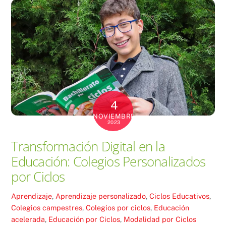
4
NOVIEMBRE
2023
Transformación Digital en la
Educación: Colegios Personalizados
por Ciclos
Aprendizaje
,
Aprendizaje personalizado
,
Ciclos Educativos
,
Colegios campestres
,
Colegios por ciclos
,
Educación
acelerada
,
Educación por Ciclos
,
Modalidad por Ciclos