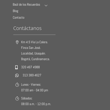
Baúl de los Recuerdos
Blog
Contacto
Contáctanos
Km 4.5 Vía La Calera.
Finca San José.
Localidad, Usaquén.
Bogotá, Cundinamarca.
320 467 4988
313 389 4627
Lunes - Viernes:
07:00 am - 04:00 pm
Sábados:
08:00 a.m. - 12:00 p.m.