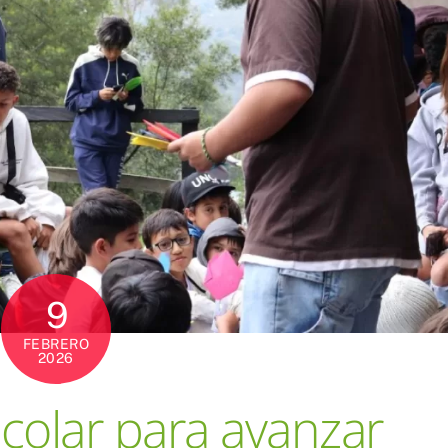
9
FEBRERO
2026
colar para avanzar