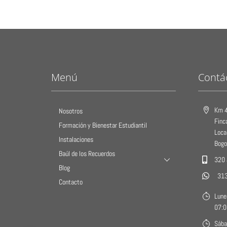
Menú
Contá
Km 4
Nosotros
Finc
Formación y Bienestar Estudiantil
Loca
Instalaciones
Bogo
Baúl de los Recuerdos
320
Blog
31
Contacto
Lune
07:0
Sába