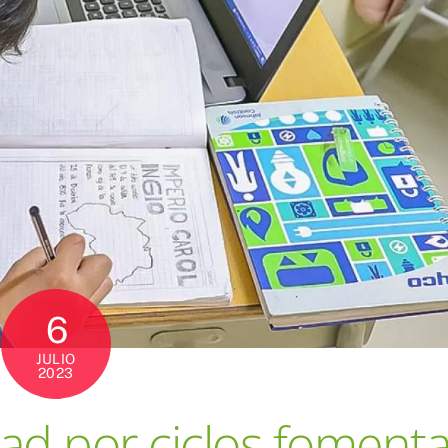
6
JULIO
2023
ad por ciclos foment