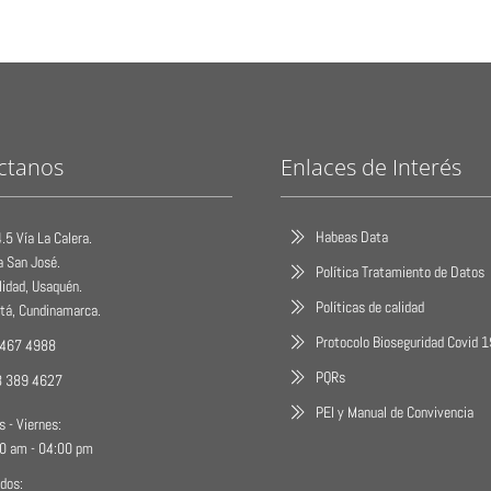
ctanos
Enlaces de Interés
Habeas Data
.5 Vía La Calera.
a San José.
Política Tratamiento de Datos
lidad, Usaquén.
Políticas de calidad
tá, Cundinamarca.
Protocolo Bioseguridad Covid 
 467 4988
PQRs
3 389 4627
PEI y Manual de Convivencia
s - Viernes:
0 am - 04:00 pm
dos: