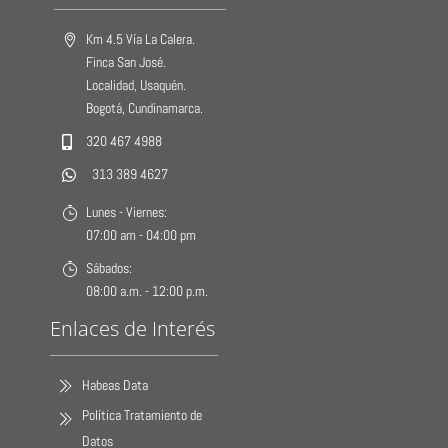
Km 4.5 Vía La Calera.
Finca San José.
Localidad, Usaquén.
Bogotá, Cundinamarca.
320 467 4988
313 389 4627
Lunes - Viernes:
07:00 am - 04:00 pm
Sábados:
08:00 a.m. - 12:00 p.m.
Enlaces de Interés
Habeas Data
Política Tratamiento de
Datos