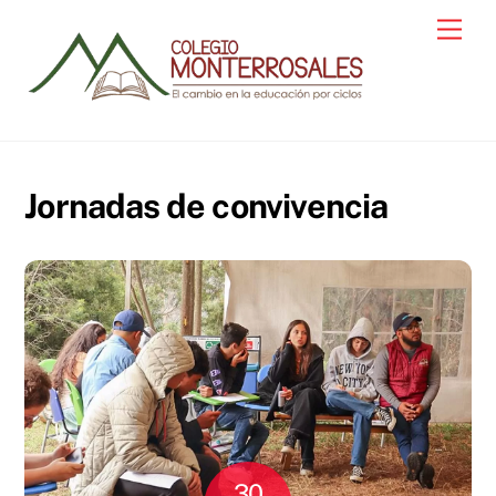
Skip
Men
to
content
Jornadas de convivencia
30