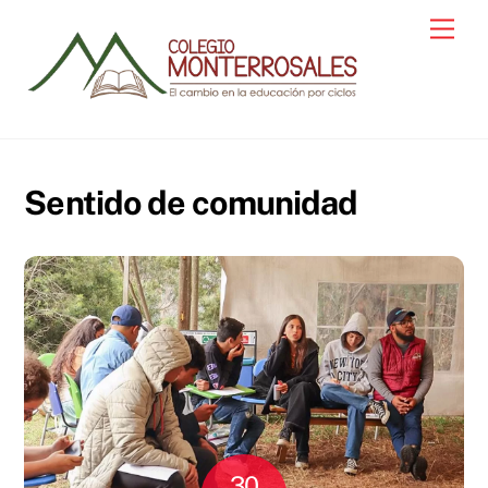
Skip
Men
to
content
Sentido de comunidad
30