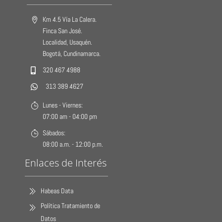
Km 4.5 Vía La Calera.
Finca San José.
Localidad, Usaquén.
Bogotá, Cundinamarca.
320 467 4988
313 389 4627
Lunes - Viernes:
07:00 am - 04:00 pm
Sábados:
08:00 a.m. - 12:00 p.m.
Enlaces de Interés
Habeas Data
Política Tratamiento de
Datos