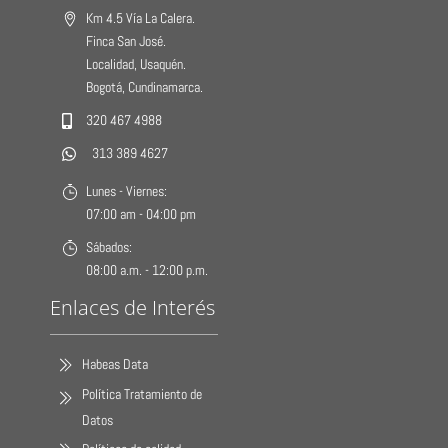
Km 4.5 Vía La Calera.
Finca San José.
Localidad, Usaquén.
Bogotá, Cundinamarca.
320 467 4988
313 389 4627
Lunes - Viernes:
07:00 am - 04:00 pm
Sábados:
08:00 a.m. - 12:00 p.m.
Enlaces de Interés
Habeas Data
Política Tratamiento de
Datos