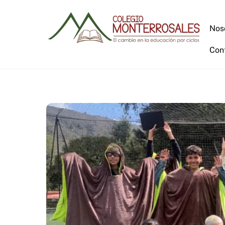
Skip
to
Nos
content
Con