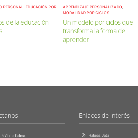
O PERSONAL
,
EDUCACIÓN POR
APRENDIZAJE PERSONALIZADO
,
MODALIDAD POR CICLOS
os de la educación
Un modelo por ciclos que
s
transforma la forma de
aprender
ctanos
Enlaces de Interés
Habeas Data
.5 Vía La Calera.