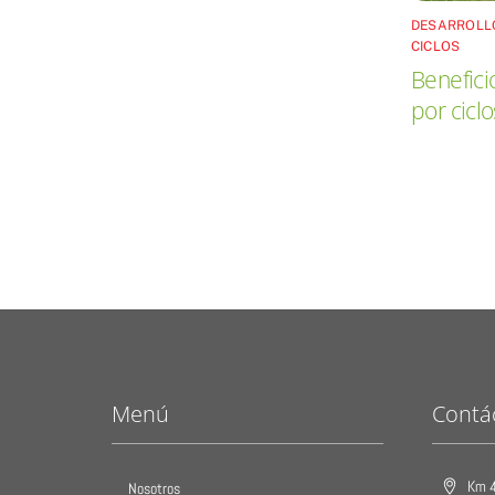
DESARROLL
CICLOS
Benefici
por ciclo
Menú
Contá
Km 4
Nosotros