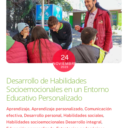
24
NOVIEMBRE
2023
Desarrollo de Habilidades
Socioemocionales en un Entorno
Educativo Personalizado
Aprendizaje
,
Aprendizaje personalizado
,
Comunicación
efectiva
,
Desarrollo personal
,
Habilidades sociales
,
Habilidades socioemocionales
Desarrollo integral
,