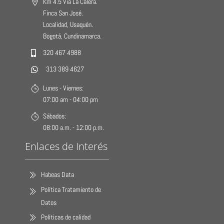
Km 4.5 Vía La Calera.
Finca San José.
Localidad, Usaquén.
Bogotá, Cundinamarca.
320 467 4988
313 389 4627
Lunes - Viernes:
07:00 am - 04:00 pm
Sábados:
08:00 a.m. - 12:00 p.m.
Enlaces de Interés
Habeas Data
Política Tratamiento de
Datos
Políticas de calidad