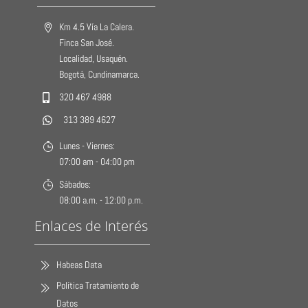
Km 4.5 Vía La Calera.
Finca San José.
Localidad, Usaquén.
Bogotá, Cundinamarca.
320 467 4988
313 389 4627
Lunes - Viernes:
07:00 am - 04:00 pm
Sábados:
08:00 a.m. - 12:00 p.m.
Enlaces de Interés
Habeas Data
Política Tratamiento de
Datos