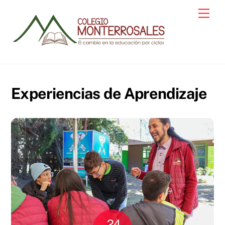
Skip
Men
to
content
Experiencias de Aprendizaje
24