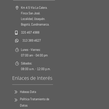
Km 4.5 Vía La Calera.
Finca San José.
Localidad, Usaquén.
Bogotá, Cundinamarca.
320 467 4988
313 389 4627
Lunes - Viernes:
07:00 am - 04:00 pm
Sábados:
08:00 a.m. - 12:00 p.m.
Enlaces de Interés
Habeas Data
Política Tratamiento de
Datos