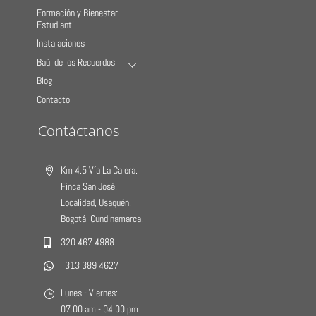
Formación y Bienestar
Estudiantil
Instalaciones
Baúl de los Recuerdos
Blog
Contacto
Contáctanos
Km 4.5 Vía La Calera.
Finca San José.
Localidad, Usaquén.
Bogotá, Cundinamarca.
320 467 4988
313 389 4627
Lunes - Viernes:
07:00 am - 04:00 pm