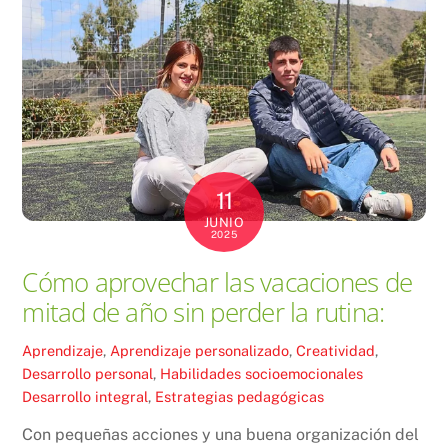
11
JUNIO
2025
Cómo aprovechar las vacaciones de
mitad de año sin perder la rutina:
Aprendizaje
,
Aprendizaje personalizado
,
Creatividad
,
Desarrollo personal
,
Habilidades socioemocionales
Desarrollo integral
,
Estrategias pedagógicas
Con pequeñas acciones y una buena organización del