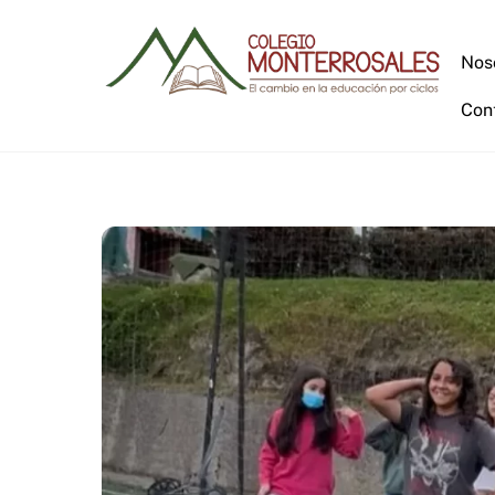
Skip
to
Nos
content
Con