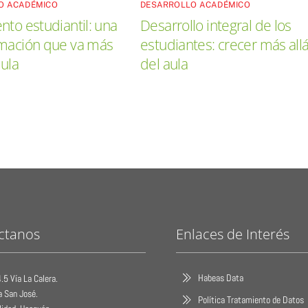
O ACADÉMICO
DESARROLLO ACADÉMICO
nto estudiantil: una
Desarrollo integral de los
rmación que va más
estudiantes: crecer más all
aula
del aula
ctanos
Enlaces de Interés
Habeas Data
.5 Vía La Calera.
a San José.
Política Tratamiento de Datos