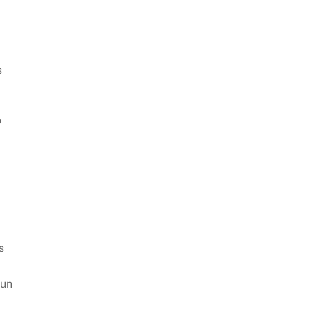
s
o
s
 un