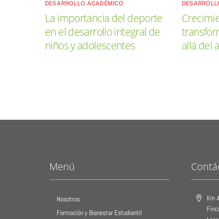
DESARROLLO ACADÉMICO
DESARROLL
La importancia del deporte
Crecimie
en el desarrollo integral de
transfo
niños y adolescentes
allá del 
Menú
Contá
Km 4
Nosotros
Finc
Formación y Bienestar Estudiantil