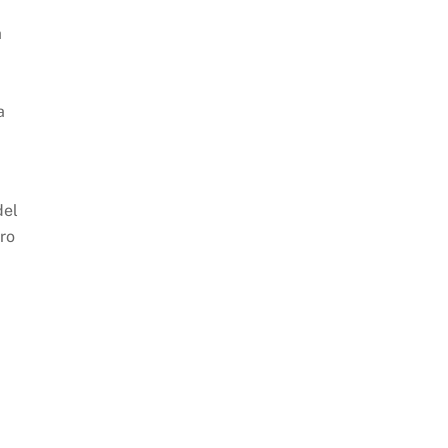
a
a
del
ro