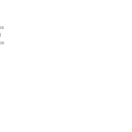
os
l
os