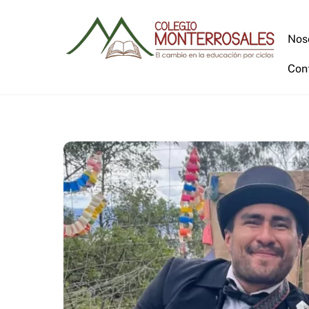
Skip
to
Nos
content
Con