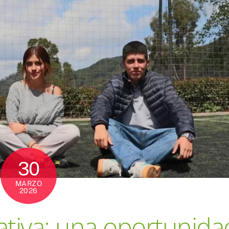
30
MARZO
2026
cativa: una oportunida