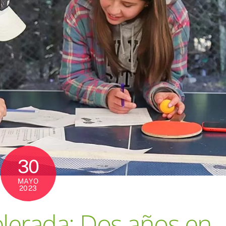
30
MAYO
2023
lerada: Dos años en