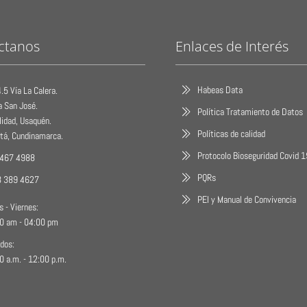
ctanos
Enlaces de Interés
Habeas Data
.5 Vía La Calera.
a San José.
Política Tratamiento de Datos
lidad, Usaquén.
Políticas de calidad
tá, Cundinamarca.
Protocolo Bioseguridad Covid 
 467 4988
PQRs
3 389 4627
PEI y Manual de Convivencia
s - Viernes:
0 am - 04:00 pm
dos:
0 a.m. - 12:00 p.m.