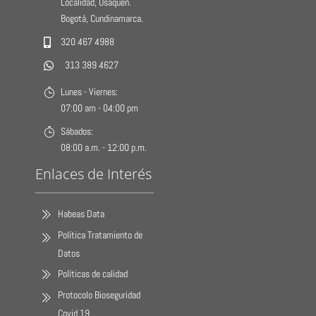
Localidad, Usaquén.
Bogotá, Cundinamarca.
320 467 4988
313 389 4627
Lunes - Viernes:
07:00 am - 04:00 pm
Sábados:
08:00 a.m. - 12:00 p.m.
Enlaces de Interés
Habeas Data
Política Tratamiento de
Datos
Políticas de calidad
Protocolo Bioseguridad
Covid 19