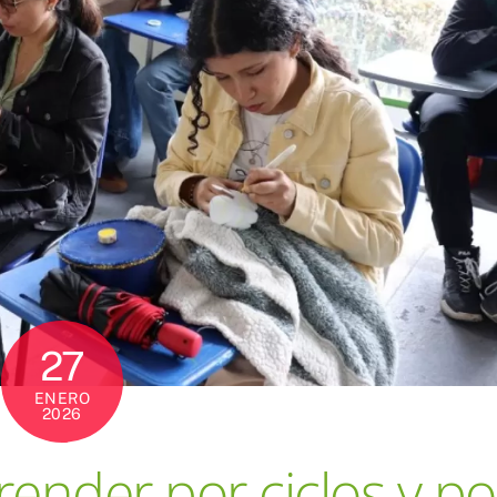
27
ENERO
2026
render por ciclos y po