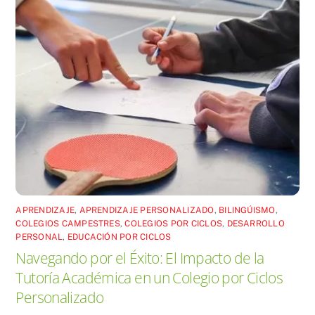
APRENDIZAJE
,
APRENDIZAJE PERSONALIZADO
,
BILINGÚISMO
,
COLEGIOS CAMPESTRES
,
COLEGIOS POR CICLOS
,
DESARROLLO
PERSONAL
,
EDUCACIÓN POR CICLOS
Navegando por el Éxito: El Impacto de la
Tutoría Académica en un Colegio por Ciclos
Personalizado