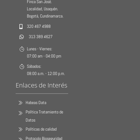
Finca San José.
Localidad, Usaquén.
Bogotá, Cundinamarca.
320 467 4988
313 389 4627
Lunes - Viernes:
07:00 am - 04:00 pm
Sábados:
08:00 a.m. - 12:00 p.m.
Enlaces de Interés
Habeas Data
Política Tratamiento de
Datos
Políticas de calidad
Protocolo Bioseguridad