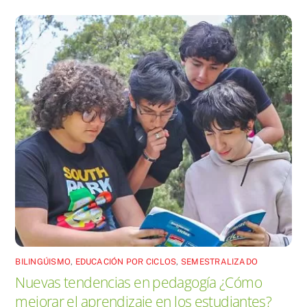
BILINGÚISMO
,
EDUCACIÓN POR CICLOS
,
SEMESTRALIZADO
Nuevas tendencias en pedagogía ¿Cómo
mejorar el aprendizaje en los estudiantes?