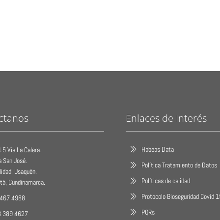
ctanos
Enlaces de Interés
Habeas Data
.5 Vía La Calera.
a San José.
Política Tratamiento de Datos
lidad, Usaquén.
Políticas de calidad
tá, Cundinamarca.
Protocolo Bioseguridad Covid 
 467 4988
PQRs
3 389 4627