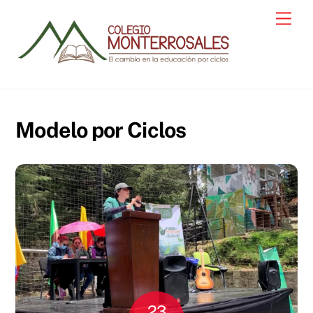
Skip
Men
to
content
Modelo por Ciclos
23