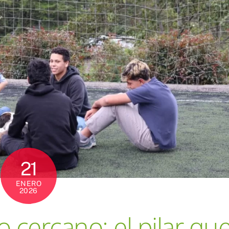
21
ENERO
2026
cercano: el pilar qu