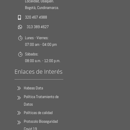
Localidad, Usaquén.
Bogotá, Cundinamarca.
320 467 4988
313 389 4627
Lunes - Viernes:
07:00 am - 04:00 pm
Sábados:
08:00 a.m. - 12:00 p.m.
Enlaces de Interés
Habeas Data
Política Tratamiento de
Datos
Políticas de calidad
Protocolo Bioseguridad
Covid 19